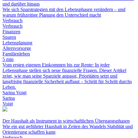
und darüber hinaus
Wie sich Sparstrategien mit den Lebensphasen verändern – und
warum frühzeitige Planung den Unterschied macht
Verbrauch
Verbrauch
Finanzen
Sparen
Lebensplanung
Altersvorsorge
Familienleben
5 min
Vom ersten eigenen Einkommen bis zur Rente: In jeder
Lebensphase stellen sich neue finanzielle Fragen. Dieser Artikel
zeigt, wie man seine Sparziele anpasst, Prioritäten setzt und
langfristig finanzielle Sicherheit aufbaut – Schritt für Schritt durchs
Leben.
Sarina Voigt
Sarina
Voigt
Der Haushalt als Instrument in wirtschaftlichen Übergangsphasen
Wie ein gut geführter Haushalt in Zeiten des Wandels Stabilität und
Orientierung schaffen kann
Verbrauch