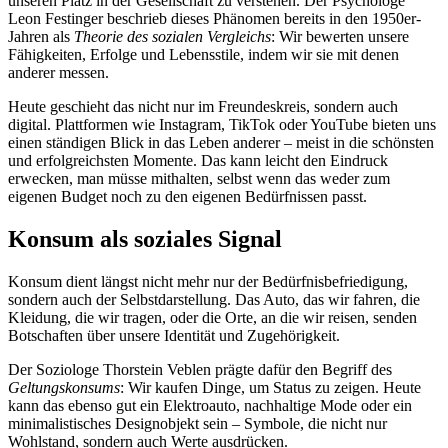
unseren Platz in der Gesellschaft zu verstehen. Der Psychologe
Leon Festinger beschrieb dieses Phänomen bereits in den 1950er-
Jahren als
Theorie des sozialen Vergleichs
: Wir bewerten unsere
Fähigkeiten, Erfolge und Lebensstile, indem wir sie mit denen
anderer messen.
Heute geschieht das nicht nur im Freundeskreis, sondern auch
digital. Plattformen wie Instagram, TikTok oder YouTube bieten uns
einen ständigen Blick in das Leben anderer – meist in die schönsten
und erfolgreichsten Momente. Das kann leicht den Eindruck
erwecken, man müsse mithalten, selbst wenn das weder zum
eigenen Budget noch zu den eigenen Bedürfnissen passt.
Konsum als soziales Signal
Konsum dient längst nicht mehr nur der Bedürfnisbefriedigung,
sondern auch der Selbstdarstellung. Das Auto, das wir fahren, die
Kleidung, die wir tragen, oder die Orte, an die wir reisen, senden
Botschaften über unsere Identität und Zugehörigkeit.
Der Soziologe Thorstein Veblen prägte dafür den Begriff des
Geltungskonsums
: Wir kaufen Dinge, um Status zu zeigen. Heute
kann das ebenso gut ein Elektroauto, nachhaltige Mode oder ein
minimalistisches Designobjekt sein – Symbole, die nicht nur
Wohlstand, sondern auch Werte ausdrücken.