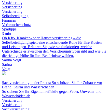
Versicherung
Versicherung
Versicherung
Selbstbeteiligung
Finanzen
Verbraucherschutz
Spartipps
3 min
Ob Kfz-, Kranken- oder Hausratversicherung – die
Selbstbeteiligung spielt eine entscheidende Rolle für Ihre Kosten
und Leistungen. Erfahren Sie, wie sie funktioniert, welche
Unterschiede es zwischen den Versicherungstypen gibt und wie Sie
die richtige Höhe für Ihre Bedürfnisse wählen.
Sarina Voigt
Sarina
Voigt
Sachversicherung in der Praxis: So schützen Sie Ihr Zuhause vor
Brand, Sturm und Wasserschäden
So sichern Sie Ihr Eigentum effektiv gegen Feuer, Unwetter und
Wasserschäden ab
Versicherung
Versicherung
Sachversicherung