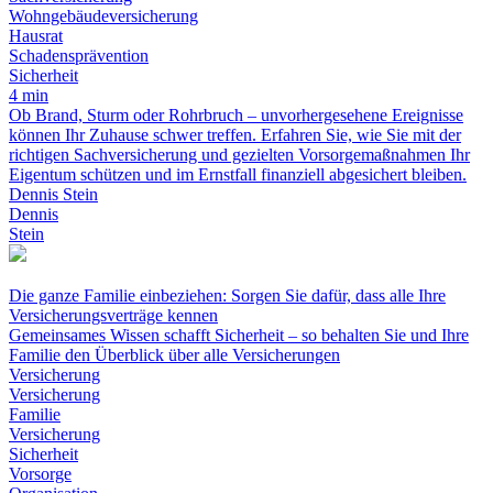
Wohngebäudeversicherung
Hausrat
Schadensprävention
Sicherheit
4 min
Ob Brand, Sturm oder Rohrbruch – unvorhergesehene Ereignisse
können Ihr Zuhause schwer treffen. Erfahren Sie, wie Sie mit der
richtigen Sachversicherung und gezielten Vorsorgemaßnahmen Ihr
Eigentum schützen und im Ernstfall finanziell abgesichert bleiben.
Dennis Stein
Dennis
Stein
Die ganze Familie einbeziehen: Sorgen Sie dafür, dass alle Ihre
Versicherungsverträge kennen
Gemeinsames Wissen schafft Sicherheit – so behalten Sie und Ihre
Familie den Überblick über alle Versicherungen
Versicherung
Versicherung
Familie
Versicherung
Sicherheit
Vorsorge