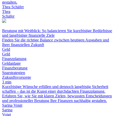
gestalten.
Thea Schäfer
Thea
Schäfer
Beratung mit Weitblick: So balancieren Sie kurzfristige Bedürfnisse
und langfristige finanzielle Ziele
Finden Sie die richtige Balance zwischen heutigen Ausgaben und
Ihrer finanziellen Zukunft
Geld
Geld
Finanzplanung
Geldanlage
Finanzberatung
Sparstrategien
Zukunftsvorsorge
3 min
Kurzfristige Wünsche erfüllen und dennoch langfristig Sicherheit
schaffen – das ist die Kunst einer durchdachten Finanzplanung.
Erfahren Sie, wie Sie mit klaren Zielen, bewussten Entscheidungen
und professioneller Beratung Ihre Finanzen nachhaltig gestalten.
Sarina Voigt
Sarina
Voigt