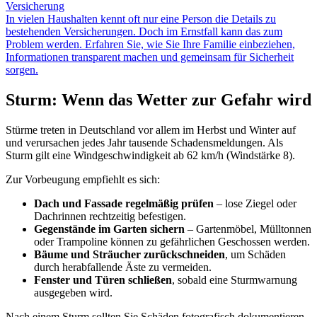
Versicherung
In vielen Haushalten kennt oft nur eine Person die Details zu
bestehenden Versicherungen. Doch im Ernstfall kann das zum
Problem werden. Erfahren Sie, wie Sie Ihre Familie einbeziehen,
Informationen transparent machen und gemeinsam für Sicherheit
sorgen.
Sturm: Wenn das Wetter zur Gefahr wird
Stürme treten in Deutschland vor allem im Herbst und Winter auf
und verursachen jedes Jahr tausende Schadensmeldungen. Als
Sturm gilt eine Windgeschwindigkeit ab 62 km/h (Windstärke 8).
Zur Vorbeugung empfiehlt es sich:
Dach und Fassade regelmäßig prüfen
– lose Ziegel oder
Dachrinnen rechtzeitig befestigen.
Gegenstände im Garten sichern
– Gartenmöbel, Mülltonnen
oder Trampoline können zu gefährlichen Geschossen werden.
Bäume und Sträucher zurückschneiden
, um Schäden
durch herabfallende Äste zu vermeiden.
Fenster und Türen schließen
, sobald eine Sturmwarnung
ausgegeben wird.
Nach einem Sturm sollten Sie Schäden fotografisch dokumentieren,