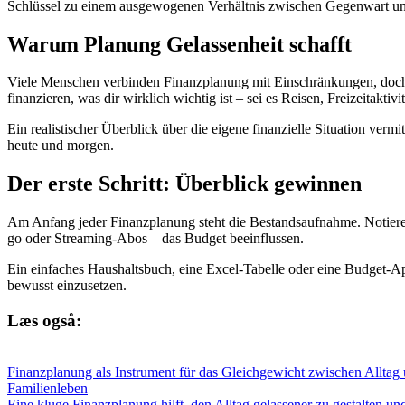
Schlüssel zu einem ausgewogenen Verhältnis zwischen Gegenwart u
Warum Planung Gelassenheit schafft
Viele Menschen verbinden Finanzplanung mit Einschränkungen, doch 
finanzieren, was dir wirklich wichtig ist – sei es Reisen, Freizeitakti
Ein realistischer Überblick über die eigene finanzielle Situation ver
heute und morgen.
Der erste Schritt: Überblick gewinnen
Am Anfang jeder Finanzplanung steht die Bestandsaufnahme. Notiere d
go oder Streaming-Abos – das Budget beeinflussen.
Ein einfaches Haushaltsbuch, eine Excel-Tabelle oder eine Budget-App
bewusst einzusetzen.
Læs også:
Finanzplanung als Instrument für das Gleichgewicht zwischen Alltag
Familienleben
Eine kluge Finanzplanung hilft, den Alltag gelassener zu gestalten und