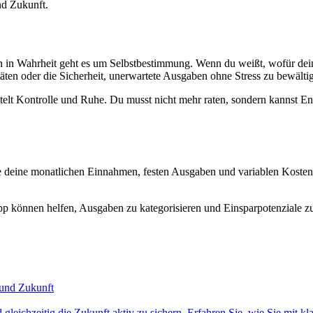
nd Zukunft.
in Wahrheit geht es um Selbstbestimmung. Wenn du weißt, wofür dein 
vitäten oder die Sicherheit, unerwartete Ausgaben ohne Stress zu bewälti
mittelt Kontrolle und Ruhe. Du musst nicht mehr raten, sondern kannst E
eine monatlichen Einnahmen, festen Ausgaben und variablen Kosten. Vi
 können helfen, Ausgaben zu kategorisieren und Einsparpotenziale zu er
 und Zukunft
 gleichzeitig die Zukunft aktiv zu sichern. Erfahren Sie, wie Sie mit k