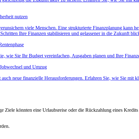
herheit nutzen
runsichern viele Menschen. Eine strukturierte Finanzplanung kann hel
 Schritten Ihre Finanzen stabilisieren und gelassener in die Zukunft blic
 Rentenphase
Sie, wie Sie Ihr Budget vereinfachen, Ausgaben planen und Ihre Finanze
ei Jobwechsel und Umzug
uch neue finanzielle Herausforderungen. Erfahren Sie, wie Sie mit klu
ge Ziele könnten eine Urlaubsreise oder die Rückzahlung eines Kredits s
rden.